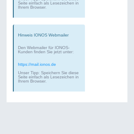
Seite einfach als Lesezeichen in
Ihrem Browser.
Hinweis IONOS Webmailer
Den Webmailer für IONOS-
Kunden finden Sie jetzt unter:
https://mail.ionos.de
Unser Tipp: Speichern Sie diese
Seite einfach als Lesezeichen in
Ihrem Browser.