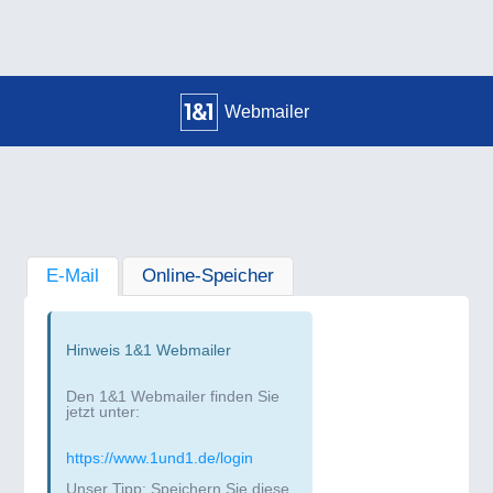
Webmailer
E-Mail
Online-Speicher
Hinweis 1&1 Webmailer
Den 1&1 Webmailer finden Sie
jetzt unter:
https://www.1und1.de/login
Unser Tipp: Speichern Sie diese